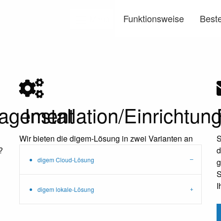
Funktionsweise
Beste
Menü
agement
Installation/Einrichtun
Wir bieten die digem-Lösung in zwei Varianten an
S
?
d
digem Cloud-Lösung
g
S
I
digem lokale-Lösung