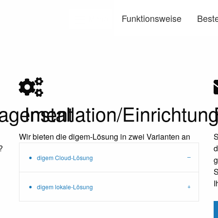
Funktionsweise
Beste
Menü
agement
Installation/Einrichtun
Wir bieten die digem-Lösung in zwei Varianten an
S
?
d
digem Cloud-Lösung
g
S
I
digem lokale-Lösung