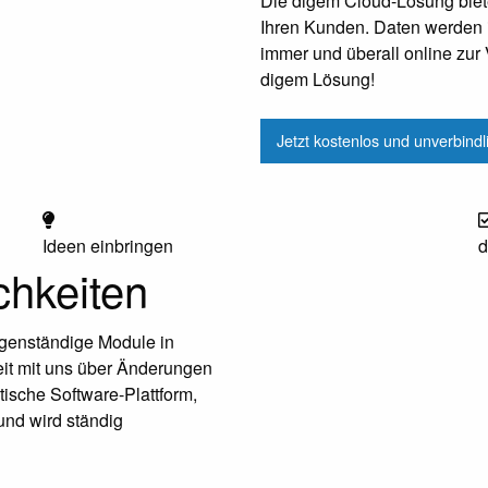
Die digem Cloud-Lösung biet
Ihren Kunden. Daten werden i
immer und überall online zur 
digem Lösung!
Jetzt kostenlos und unverbind
Ideen einbringen
d
chkeiten
igenständige Module in
it mit uns über Änderungen
ische Software-Plattform,
und wird ständig