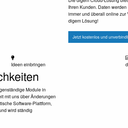
Die digem Cloud-Lösung biet
Ihren Kunden. Daten werden i
immer und überall online zur 
digem Lösung!
Jetzt kostenlos und unverbind
Ideen einbringen
d
chkeiten
igenständige Module in
it mit uns über Änderungen
ische Software-Plattform,
und wird ständig