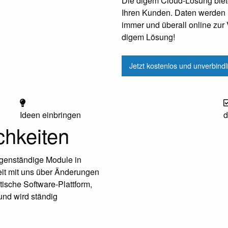
Die digem Cloud-Lösung biet
Ihren Kunden. Daten werden i
immer und überall online zur 
digem Lösung!
Jetzt kostenlos und unverbind
Ideen einbringen
d
chkeiten
igenständige Module in
it mit uns über Änderungen
ische Software-Plattform,
und wird ständig