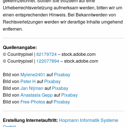
gekennzeichnet. Sollten Sie trotzdem auf eine
Urheberrechtsverletzung aufmerksam werden, bitten wir um
einen entsprechenden Hinweis. Bei Bekanntwerden von
Rechtsverletzungen werden wir derartige Inhalte umgehend
entfernen.
Quellenangabe:
© Countrypixel |
82179724
– stock.adobe.com
© Countrypixel |
122077894
– stock.adobe.com
Bild von
Mylene2401
auf
Pixabay
Bild von
Peter H
auf
Pixabay
Bild von
Jan Nijman
auf
Pixabay
Bild von
Anastasia Gepp
auf
Pixabay
Bild von
Free-Photos
auf
Pixabay
Erstellung Internetauftritt:
Hopmann Informatik Systeme
GmbH