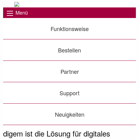
Menü
Funktionsweise
Bestellen
Partner
Support
Neuigkeiten
Nie war es einfacher Genehmigungen digital zu
digem - Digitales Genehmigungsmanagement
Genehmigungs-Kataster immer im Blick!
dokumentieren!
Vorheriges Bild
◀︎
Näc
▶︎
digem ist die Lösung für digitales