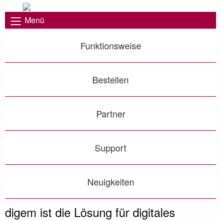
Menü
Funktionsweise
Bestellen
Partner
Support
Neuigkeiten
Nie war es einfacher Genehmigungen digital zu
digem - Digitales Genehmigungsmanagement
Genehmigungs-Kataster immer im Blick!
dokumentieren!
Vorheriges Bild
◀︎
Näc
▶︎
digem ist die Lösung für digitales