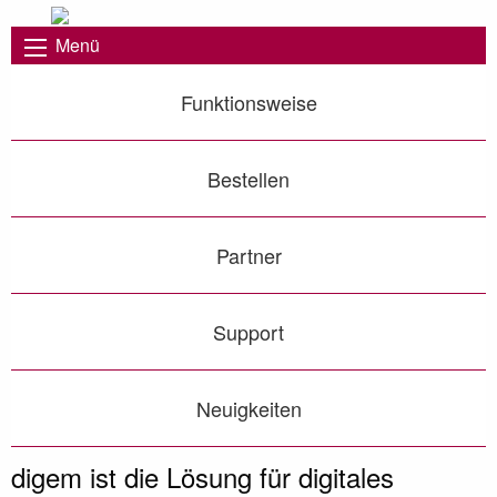
Menü
Funktionsweise
Bestellen
Partner
Support
Neuigkeiten
Nie war es einfacher Genehmigungen digital zu
digem - Digitales Genehmigungsmanagement
Genehmigungs-Kataster immer im Blick!
dokumentieren!
Vorheriges Bild
◀︎
Näc
▶︎
digem ist die Lösung für digitales