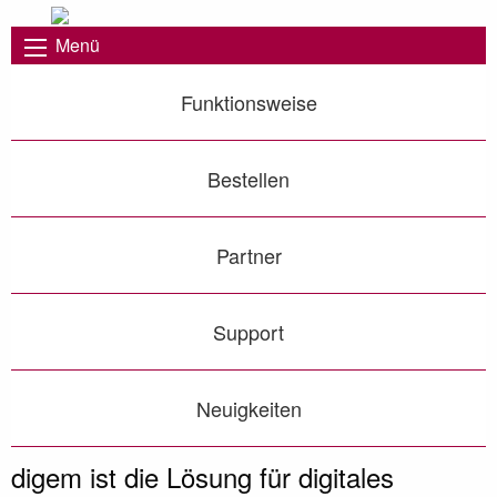
Menü
Funktionsweise
Bestellen
Partner
Support
Neuigkeiten
Nie war es einfacher Genehmigungen digital zu
digem - Digitales Genehmigungsmanagement
Genehmigungs-Kataster immer im Blick!
dokumentieren!
Vorheriges Bild
◀︎
Näc
▶︎
digem ist die Lösung für digitales