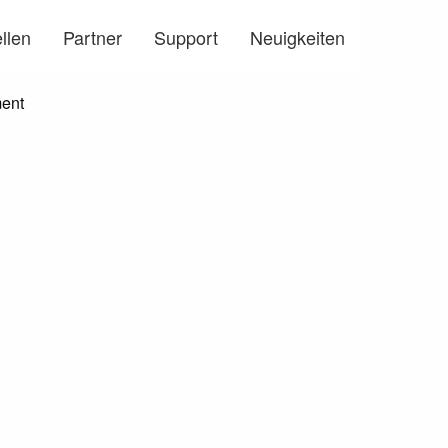
llen
Partner
Support
Neuigkeiten
Näc
▶︎