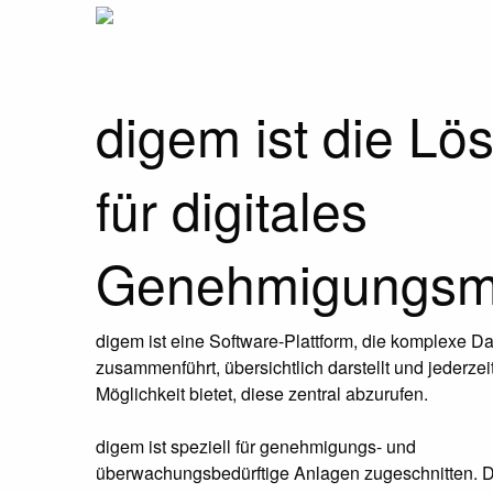
digem - Digitales Genehmigungsmanagement
Genehmigungs-Kataster immer im Blick!
Nie war es einfacher Genehmigungen digital zu dokumentier
Vorheriges Bild
◀︎
digem ist die Lö
für digitales
Genehmigungsm
digem ist eine Software-Plattform, die komplexe D
zusammenführt, übersichtlich darstellt und jederzei
Möglichkeit bietet, diese zentral abzurufen.
digem ist speziell für genehmigungs- und
überwachungsbedürftige Anlagen zugeschnitten. D