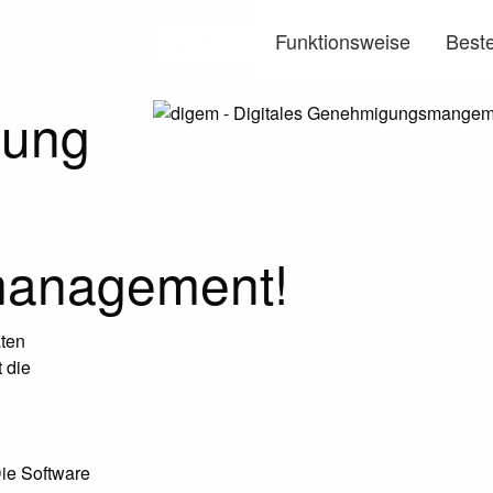
Funktionsweise
Beste
Menü
en!
sung
anagement!
aten
t die
ie Software