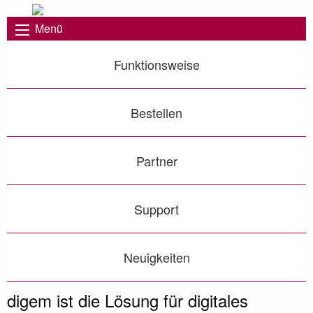
Menü
Funktionsweise
Bestellen
Partner
Support
Neuigkeiten
Nie war es einfacher Genehmigungen digital zu
digem - Digitales Genehmigungsmanagement
Genehmigungs-Kataster immer im Blick!
dokumentieren!
Vorheriges Bild
◀︎
Näc
▶︎
digem ist die Lösung für digitales