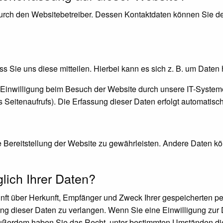
durch den Websitebetreiber. Dessen Kontaktdaten können Sie de
 Sie uns diese mitteilen. Hierbei kann es sich z. B. um Daten 
inwilligung beim Besuch der Website durch unsere IT-Systeme 
s Seitenaufrufs). Die Erfassung dieser Daten erfolgt automatisc
ie Bereitstellung der Website zu gewährleisten. Andere Daten k
ich Ihrer Daten?
kunft über Herkunft, Empfänger und Zweck Ihrer gespeicherten 
g dieser Daten zu verlangen. Wenn Sie eine Einwilligung zur D
. Außerdem haben Sie das Recht, unter bestimmten Umständen di