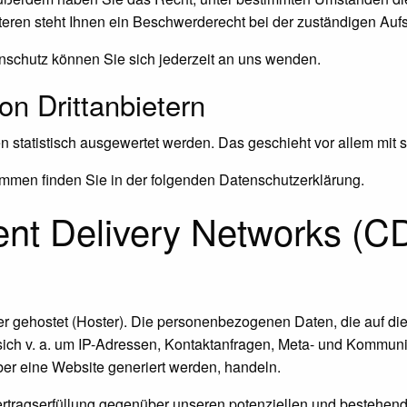
ren steht Ihnen ein Beschwerderecht bei der zuständigen Aufs
schutz können Sie sich jederzeit an uns wenden.
n Dritt­anbietern
en statistisch ausgewertet werden. Das geschieht vor allem m
ammen finden Sie in der folgenden Datenschutzerklärung.
ent Delivery Networks (C
er gehostet (Hoster). Die personenbezogenen Daten, die auf di
sich v. a. um IP-Adressen, Kontaktanfragen, Meta- und Kommuni
er eine Website generiert werden, handeln.
rtragserfüllung gegenüber unseren potenziellen und bestehend