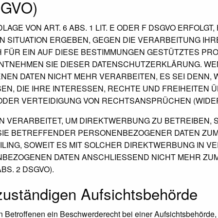
DSGVO)
E VON ART. 6 ABS. 1 LIT. E ODER F DSGVO ERFOLGT,
EN SITUATION ERGEBEN, GEGEN DIE VERARBEITUNG I
H FÜR EIN AUF DIESE BESTIMMUNGEN GESTÜTZTES PRO
ENTNEHMEN SIE DIESER DATENSCHUTZERKLÄRUNG. WE
EN DATEN NICHT MEHR VERARBEITEN, ES SEI DENN,
N, DIE IHRE INTERESSEN, RECHTE UND FREIHEITEN
DER VERTEIDIGUNG VON RECHTSANSPRÜCHEN (WIDERSP
VERARBEITET, UM DIREKTWERBUNG ZU BETREIBEN, SO
 SIE BETREFFENDER PERSONENBEZOGENER DATEN ZU
FILING, SOWEIT ES MIT SOLCHER DIREKTWERBUNG IN V
NBEZOGENEN DATEN ANSCHLIESSEND NICHT MEHR ZU
S. 2 DSGVO).
zuständigen Aufsichts­behörde
 Betroffenen ein Beschwerderecht bei einer Aufsichtsbehörde, 