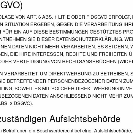
DSGVO)
E VON ART. 6 ABS. 1 LIT. E ODER F DSGVO ERFOLGT,
EN SITUATION ERGEBEN, GEGEN DIE VERARBEITUNG I
H FÜR EIN AUF DIESE BESTIMMUNGEN GESTÜTZTES PRO
ENTNEHMEN SIE DIESER DATENSCHUTZERKLÄRUNG. WE
EN DATEN NICHT MEHR VERARBEITEN, ES SEI DENN,
N, DIE IHRE INTERESSEN, RECHTE UND FREIHEITEN
DER VERTEIDIGUNG VON RECHTSANSPRÜCHEN (WIDERSP
VERARBEITET, UM DIREKTWERBUNG ZU BETREIBEN, SO
 SIE BETREFFENDER PERSONENBEZOGENER DATEN ZU
FILING, SOWEIT ES MIT SOLCHER DIREKTWERBUNG IN V
NBEZOGENEN DATEN ANSCHLIESSEND NICHT MEHR ZU
S. 2 DSGVO).
zuständigen Aufsichts­behörde
 Betroffenen ein Beschwerderecht bei einer Aufsichtsbehörde, 