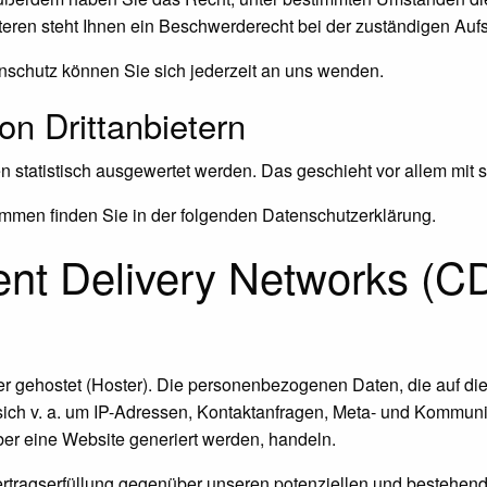
ren steht Ihnen ein Beschwerderecht bei der zuständigen Aufs
schutz können Sie sich jederzeit an uns wenden.
n Dritt­anbietern
en statistisch ausgewertet werden. Das geschieht vor allem m
ammen finden Sie in der folgenden Datenschutzerklärung.
ent Delivery Networks (C
er gehostet (Hoster). Die personenbezogenen Daten, die auf di
sich v. a. um IP-Adressen, Kontaktanfragen, Meta- und Kommuni
er eine Website generiert werden, handeln.
rtragserfüllung gegenüber unseren potenziellen und bestehend