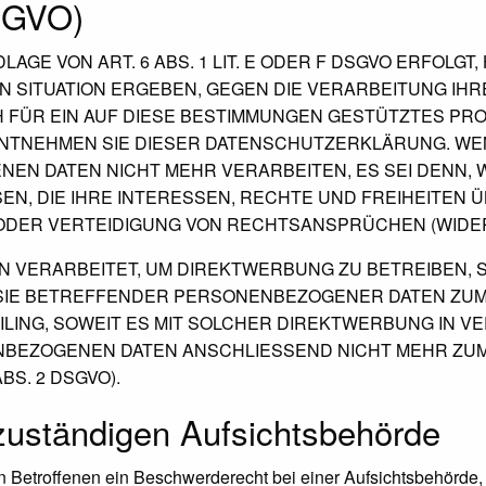
DSGVO)
E VON ART. 6 ABS. 1 LIT. E ODER F DSGVO ERFOLGT,
EN SITUATION ERGEBEN, GEGEN DIE VERARBEITUNG I
H FÜR EIN AUF DIESE BESTIMMUNGEN GESTÜTZTES PRO
ENTNEHMEN SIE DIESER DATENSCHUTZERKLÄRUNG. WE
EN DATEN NICHT MEHR VERARBEITEN, ES SEI DENN,
N, DIE IHRE INTERESSEN, RECHTE UND FREIHEITEN
DER VERTEIDIGUNG VON RECHTSANSPRÜCHEN (WIDERSP
VERARBEITET, UM DIREKTWERBUNG ZU BETREIBEN, SO
 SIE BETREFFENDER PERSONENBEZOGENER DATEN ZU
FILING, SOWEIT ES MIT SOLCHER DIREKTWERBUNG IN V
NBEZOGENEN DATEN ANSCHLIESSEND NICHT MEHR ZU
S. 2 DSGVO).
zuständigen Aufsichts­behörde
 Betroffenen ein Beschwerderecht bei einer Aufsichtsbehörde, 