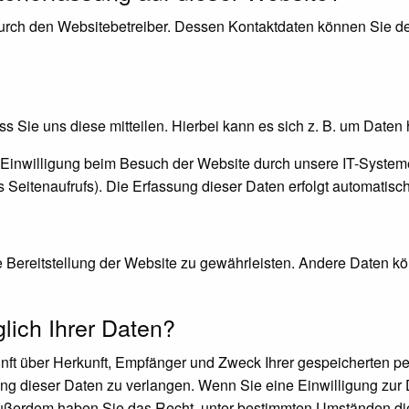
durch den Websitebetreiber. Dessen Kontaktdaten können Sie de
 Sie uns diese mitteilen. Hierbei kann es sich z. B. um Daten 
inwilligung beim Besuch der Website durch unsere IT-Systeme 
s Seitenaufrufs). Die Erfassung dieser Daten erfolgt automatisc
ie Bereitstellung der Website zu gewährleisten. Andere Daten k
ich Ihrer Daten?
kunft über Herkunft, Empfänger und Zweck Ihrer gespeicherten 
g dieser Daten zu verlangen. Wenn Sie eine Einwilligung zur D
. Außerdem haben Sie das Recht, unter bestimmten Umständen di