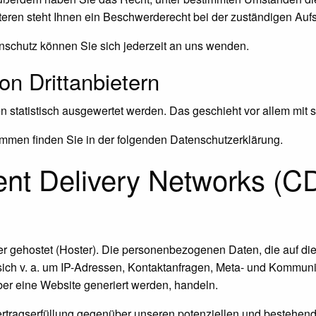
ren steht Ihnen ein Beschwerderecht bei der zuständigen Aufs
schutz können Sie sich jederzeit an uns wenden.
n Dritt­anbietern
en statistisch ausgewertet werden. Das geschieht vor allem m
ammen finden Sie in der folgenden Datenschutzerklärung.
ent Delivery Networks (C
er gehostet (Hoster). Die personenbezogenen Daten, die auf di
sich v. a. um IP-Adressen, Kontaktanfragen, Meta- und Kommuni
er eine Website generiert werden, handeln.
rtragserfüllung gegenüber unseren potenziellen und bestehend