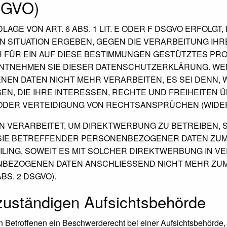
DSGVO)
E VON ART. 6 ABS. 1 LIT. E ODER F DSGVO ERFOLGT,
EN SITUATION ERGEBEN, GEGEN DIE VERARBEITUNG I
H FÜR EIN AUF DIESE BESTIMMUNGEN GESTÜTZTES PRO
ENTNEHMEN SIE DIESER DATENSCHUTZERKLÄRUNG. WE
EN DATEN NICHT MEHR VERARBEITEN, ES SEI DENN,
N, DIE IHRE INTERESSEN, RECHTE UND FREIHEITEN
DER VERTEIDIGUNG VON RECHTSANSPRÜCHEN (WIDERSP
VERARBEITET, UM DIREKTWERBUNG ZU BETREIBEN, SO
 SIE BETREFFENDER PERSONENBEZOGENER DATEN ZU
FILING, SOWEIT ES MIT SOLCHER DIREKTWERBUNG IN V
NBEZOGENEN DATEN ANSCHLIESSEND NICHT MEHR ZU
S. 2 DSGVO).
zuständigen Aufsichts­behörde
 Betroffenen ein Beschwerderecht bei einer Aufsichtsbehörde, 