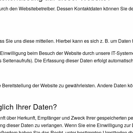
durch den Websitebetreiber. Dessen Kontaktdaten können Sie de
 Sie uns diese mitteilen. Hierbei kann es sich z. B. um Daten 
inwilligung beim Besuch der Website durch unsere IT-Systeme 
s Seitenaufrufs). Die Erfassung dieser Daten erfolgt automatisc
ie Bereitstellung der Website zu gewährleisten. Andere Daten k
ich Ihrer Daten?
kunft über Herkunft, Empfänger und Zweck Ihrer gespeicherten 
g dieser Daten zu verlangen. Wenn Sie eine Einwilligung zur D
. Außerdem haben Sie das Recht, unter bestimmten Umständen di