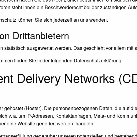
ren steht Ihnen ein Beschwerderecht bei der zuständigen Aufs
schutz können Sie sich jederzeit an uns wenden.
n Dritt­anbietern
en statistisch ausgewertet werden. Das geschieht vor allem m
ammen finden Sie in der folgenden Datenschutzerklärung.
ent Delivery Networks (C
er gehostet (Hoster). Die personenbezogenen Daten, die auf di
sich v. a. um IP-Adressen, Kontaktanfragen, Meta- und Kommuni
er eine Website generiert werden, handeln.
rtragserfüllung gegenüber unseren potenziellen und bestehend