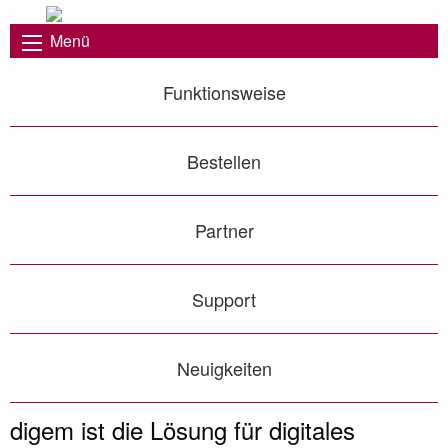
Menü
Funktionsweise
Bestellen
Partner
Support
Neuigkeiten
Nie war es einfacher Genehmigungen digital zu
digem - Digitales Genehmigungsmanagement
Genehmigungs-Kataster immer im Blick!
dokumentieren!
Vorheriges Bild
◀︎
Näc
▶︎
digem ist die Lösung für digitales